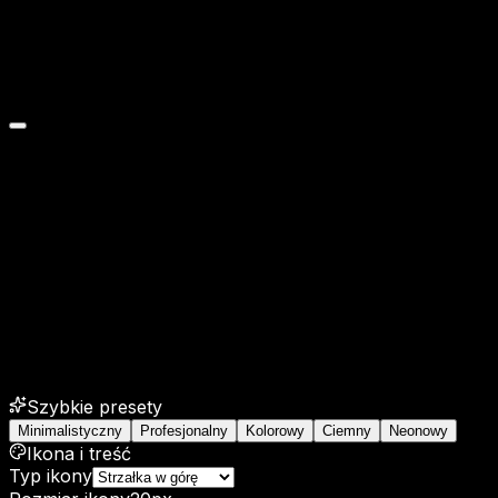
Szybkie presety
Minimalistyczny
Profesjonalny
Kolorowy
Ciemny
Neonowy
Ikona i treść
Typ ikony