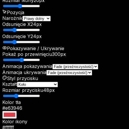
Rozmiar ikony
20
px
Pozycja
Narożnik
Odsunięcie X
24
px
Odsunięcie Y
24
px
Pokazywanie / Ukrywanie
Pokaż po przewinięciu
300
px
Animacja pokazywania
Animacja ukrywania
Styl przycisku
Kształt
Rozmiar przycisku
48
px
Kolor tła
#e63946
Kolor ikony
#ffffff