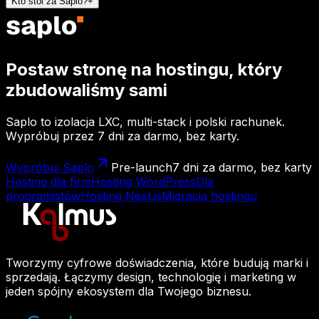
Kto stoi za Saplo?
+
Postaw stronę na hostingu, który
zbudowaliśmy sami
Saplo to izolacja LXC, multi-stack i polski rachunek.
Wypróbuj przez 7 dni za darmo, bez karty.
Wypróbuj Saplo
Pre-launch
7 dni za darmo, bez karty
Hosting dla firm
Hosting WordPress
Dla
programistów
Hosting Next.js
Migracja hostingu
Tworzymy cyfrowe doświadczenia, które budują marki i
sprzedają. Łączymy design, technologię i marketing w
jeden spójny ekosystem dla Twojego biznesu.