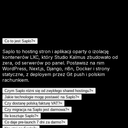
Co to jest Saplo?
+
Saplo to hosting stron i aplikacji oparty o izolację
kontenerów LXC, który Studio Kalmus zbudowało od
zera, od serwerów po panel. Postawisz na nim
WordPress, Next.js, Django, n8n, Docker i strony
statyczne, z deployem przez Git push i polskim
rachunkiem.
Czym Saplo różni się od zwykłego shared hostingu?
+
Jakie technologie mogę postawić na Saplo?
+
Czy dostanę polską fakturę VAT?
+
Czy migracja na Saplo jest darmowa?
+
Ile kosztuje Saplo?
+
Co daje pre-launch 7 dni za darmo?
+