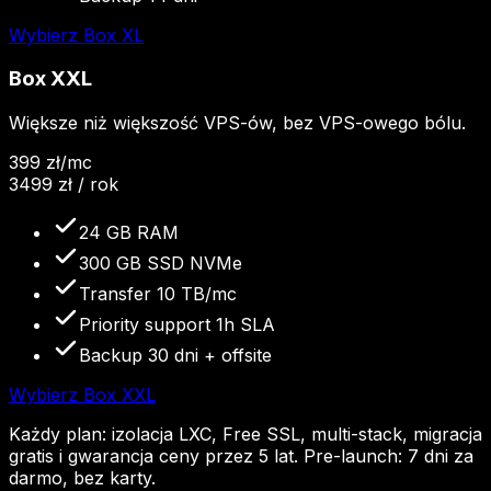
Wybierz
Box XL
Box XXL
Większe niż większość VPS-ów, bez VPS-owego bólu.
399
zł
/mc
3499
zł / rok
24 GB RAM
300 GB SSD NVMe
Transfer 10 TB/mc
Priority support 1h SLA
Backup 30 dni + offsite
Wybierz
Box XXL
Każdy plan: izolacja LXC, Free SSL, multi-stack, migracja
gratis i gwarancja ceny przez 5 lat. Pre-launch: 7 dni za
darmo, bez karty.