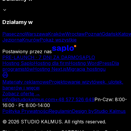
Działamy w
Piaseczno
Warszawa
Kraków
Wrocław
Poznań
Gdańsk
Katow
Jeziorna
Knurów
Pokaż wszystkie
Postawiony przez nas
PRE-LAUNCH · 7 DNI ZA DARMO
SAPLO
Hosting Saplo
Hosting dla firm
Hosting WordPress
Dla
programistów
Hosting Next.js
Migracja hostingu
Materiały reklamowe
Projektowanie wizytówek, ulotek,
banerów i więcej
Zobacz ofertę →
info@studiokalmus.com
+48 577 526 649
Pn-Czw: 8:00-
16:00 · Pt: 8:00-14:00
Polityka Prywatności
Regulamin
Design by
Studio Kalmus
©
2026
STUDIO KALMUS. All rights reserved.