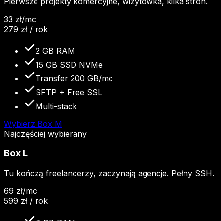
Pierwsze projekty komercyjne, wizytówka, kilka stron.
33
zł
/mc
279
zł / rok
2 GB RAM
15 GB SSD NVMe
Transfer 200 GB/mc
SFTP + Free SSL
Multi-stack
Wybierz
Box M
Najczęściej wybierany
Box L
Tu kończą freelancerzy, zaczynają agencje. Pełny SSH.
69
zł
/mc
599
zł / rok