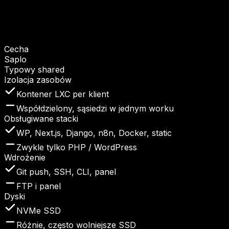
Cecha
Saplo
Typowy shared
Izolacja zasobów
Kontener LXC per klient
Współdzielony, sąsiedzi w jednym worku
Obsługiwane stacki
WP, Next.js, Django, n8n, Docker, static
Zwykle tylko PHP / WordPress
Wdrożenie
Git push, SSH, CLI, panel
FTP i panel
Dyski
NVMe SSD
Różnie, często wolniejsze SSD