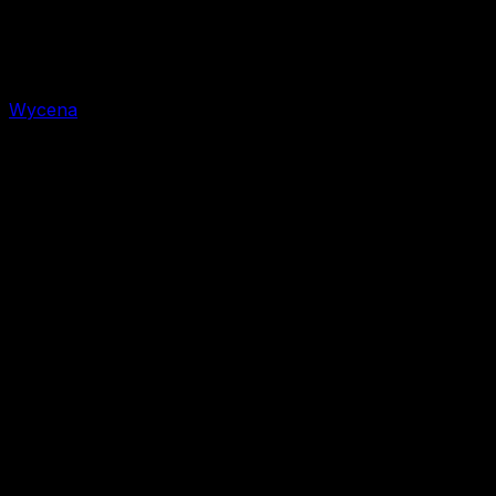
Wycena