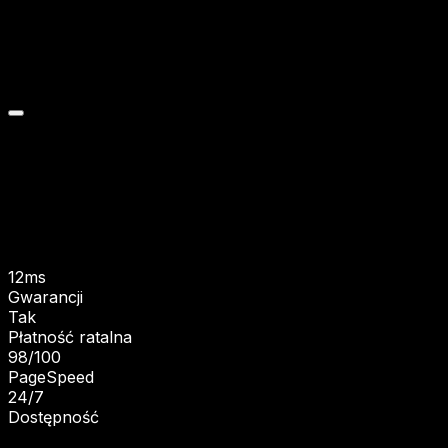
12ms
Poproś o wycenę
Zobacz możliwości
Gwarancji
Tak
Płatność ratalna
98/100
PageSpeed
24/7
Dostępność