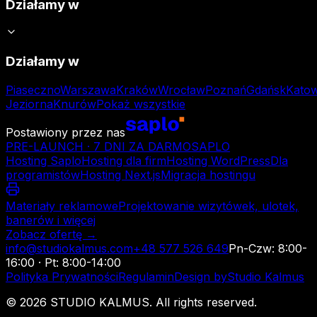
Działamy w
Działamy w
Piaseczno
Warszawa
Kraków
Wrocław
Poznań
Gdańsk
Katow
Jeziorna
Knurów
Pokaż wszystkie
Postawiony przez nas
PRE-LAUNCH · 7 DNI ZA DARMO
SAPLO
Hosting Saplo
Hosting dla firm
Hosting WordPress
Dla
programistów
Hosting Next.js
Migracja hostingu
Materiały reklamowe
Projektowanie wizytówek, ulotek,
banerów i więcej
Zobacz ofertę →
info@studiokalmus.com
+48 577 526 649
Pn-Czw: 8:00-
16:00 · Pt: 8:00-14:00
Polityka Prywatności
Regulamin
Design by
Studio Kalmus
©
2026
STUDIO KALMUS. All rights reserved.