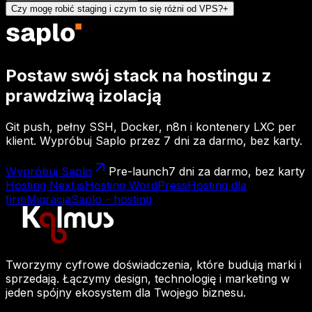
Czy mogę robić staging i czym to się różni od VPS?
+
Postaw swój stack na hostingu z
prawdziwą izolacją
Git push, pełny SSH, Docker, n8n i kontenery LXC per
klient. Wypróbuj Saplo przez 7 dni za darmo, bez karty.
Wypróbuj Saplo
Pre-launch
7 dni za darmo, bez karty
Hosting Next.js
Hosting WordPress
Hosting dla
firm
Migracja
Saplo - hosting
Tworzymy cyfrowe doświadczenia, które budują marki i
sprzedają. Łączymy design, technologię i marketing w
jeden spójny ekosystem dla Twojego biznesu.