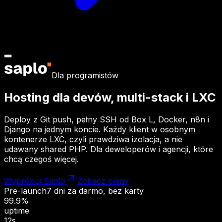
Dla programistów
Hosting dla devów,
multi-stack i LXC
Deploy z Git push, pełny SSH od Box L, Docker, n8n i
Django na jednym koncie. Każdy klient w osobnym
kontenerze LXC, czyli prawdziwa izolacja, a nie
udawany shared PHP. Dla deweloperów i agencji, które
chcą czegoś więcej.
Wypróbuj Saplo
Zobacz plany
Pre-launch
7 dni za darmo, bez karty
99.9%
uptime
12s