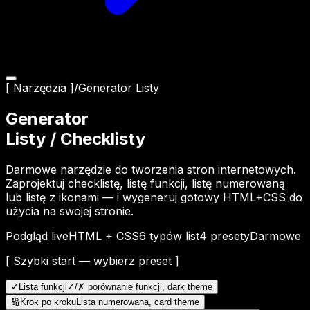
[ Narzędzia ]
/
Generator Listy
Generator
Listy / Checklisty
Darmowe narzędzie do tworzenia stron internetowych.
Zaprojektuj checklistę, listę funkcji, listę numerowaną
lub listę z ikonami — i wygeneruj gotowy HTML+CSS do
użycia na swojej stronie.
Podgląd live
HTML + CSS
6 typów list
4 presety
Darmowe
[ Szybki start — wybierz preset ]
✓
Lista funkcji
✓/✗ porównanie funkcji, dark theme
🔢
Krok po kroku
Lista numerowana, card theme