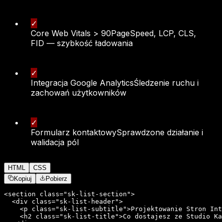
✓
Core Web Vitals > 90
PageSpeed, LCP, CLS,
FID — szybkość ładowania
✓
Integracja Google Analytics
Śledzenie ruchu i
zachowań użytkowników
✓
Formularz kontaktowy
Sprawdzone działanie i
walidacja pól
HTML
CSS
Kopiuj
Pobierz
<section class="sk-list-section">

  <div class="sk-list-header">

    <p class="sk-list-subtitle">Projektowanie Stron Int
    <h2 class="sk-list-title">Co dostajesz ze Studio Ka