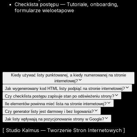
Checklista postępu
—
Tutoriale, onboarding,
formularze wieloetapowe
Kiedy używać listy punktowanej, a kiedy numerowanej na stronie
internetowej?
Jak wygenerowany kod HTML listy podpiąć na stronie internetowej?
Czy checklista postępu zapisuje stan po odświeżeniu strony?
Ile elementów powinna mieć lista na stronie internetowej?
Czy generator listy jest darmowy i bez logowania?
Jak listy wpływają na pozycjonowanie strony w Google?
[ Studio Kalmus — Tworzenie Stron Internetowych ]