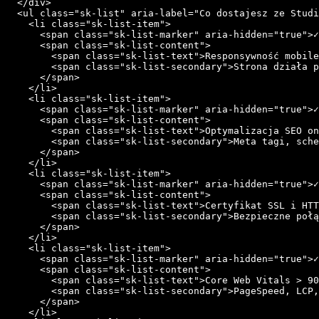
  </div>

  <ul class="sk-list" aria-label="Co dostajesz ze Studi
    <li class="sk-list-item">

      <span class="sk-list-marker" aria-hidden="true">✓
      <span class="sk-list-content">

        <span class="sk-list-text">Responsywność mobile
        <span class="sk-list-secondary">Strona działa p
      </span>

    </li>

    <li class="sk-list-item">

      <span class="sk-list-marker" aria-hidden="true">✓
      <span class="sk-list-content">

        <span class="sk-list-text">Optymalizacja SEO on
        <span class="sk-list-secondary">Meta tagi, sche
      </span>

    </li>

    <li class="sk-list-item">

      <span class="sk-list-marker" aria-hidden="true">✓
      <span class="sk-list-content">

        <span class="sk-list-text">Certyfikat SSL i HTT
        <span class="sk-list-secondary">Bezpieczne połą
      </span>

    </li>

    <li class="sk-list-item">

      <span class="sk-list-marker" aria-hidden="true">✓
      <span class="sk-list-content">

        <span class="sk-list-text">Core Web Vitals > 90
        <span class="sk-list-secondary">PageSpeed, LCP,
      </span>

    </li>
