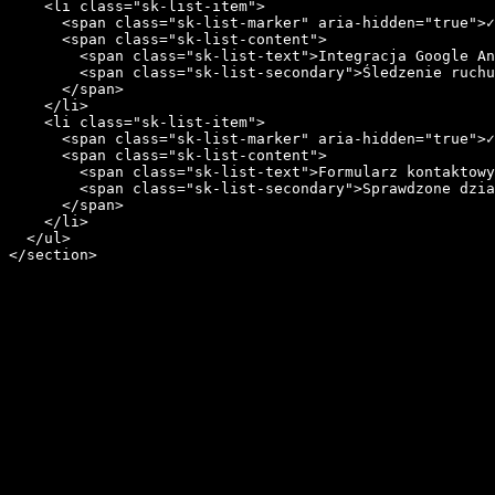
    <li class="sk-list-item">

      <span class="sk-list-marker" aria-hidden="true">✓
      <span class="sk-list-content">

        <span class="sk-list-text">Integracja Google An
        <span class="sk-list-secondary">Śledzenie ruchu
      </span>

    </li>

    <li class="sk-list-item">

      <span class="sk-list-marker" aria-hidden="true">✓
      <span class="sk-list-content">

        <span class="sk-list-text">Formularz kontaktowy
        <span class="sk-list-secondary">Sprawdzone dzia
      </span>

    </li>

  </ul>

</section>