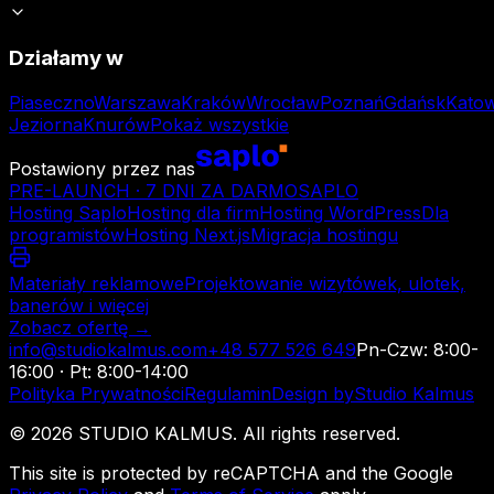
Działamy w
Piaseczno
Warszawa
Kraków
Wrocław
Poznań
Gdańsk
Katow
Jeziorna
Knurów
Pokaż wszystkie
Postawiony przez nas
PRE-LAUNCH · 7 DNI ZA DARMO
SAPLO
Hosting Saplo
Hosting dla firm
Hosting WordPress
Dla
programistów
Hosting Next.js
Migracja hostingu
Materiały reklamowe
Projektowanie wizytówek, ulotek,
banerów i więcej
Zobacz ofertę →
info@studiokalmus.com
+48 577 526 649
Pn-Czw: 8:00-
16:00 · Pt: 8:00-14:00
Polityka Prywatności
Regulamin
Design by
Studio Kalmus
©
2026
STUDIO KALMUS. All rights reserved.
This site is protected by reCAPTCHA and the Google