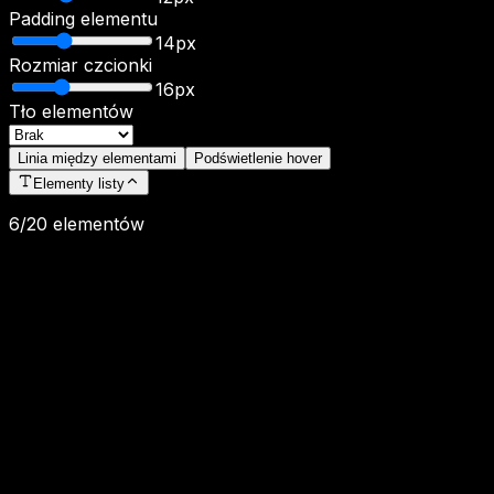
Padding elementu
14
px
Rozmiar czcionki
16
px
Tło elementów
Linia między elementami
Podświetlenie hover
Elementy listy
6
/20 elementów