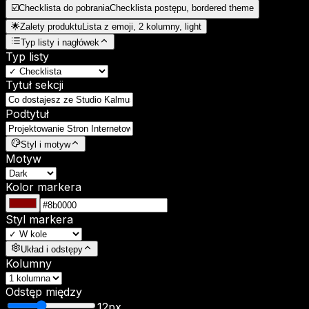
☑️
Checklista do pobrania
Checklista postępu, bordered theme
🌟
Zalety produktu
Lista z emoji, 2 kolumny, light
Typ listy i nagłówek
Typ listy
Tytuł sekcji
Podtytuł
Styl i motyw
Motyw
Kolor markera
Styl markera
Układ i odstępy
Kolumny
Odstęp między
12
px