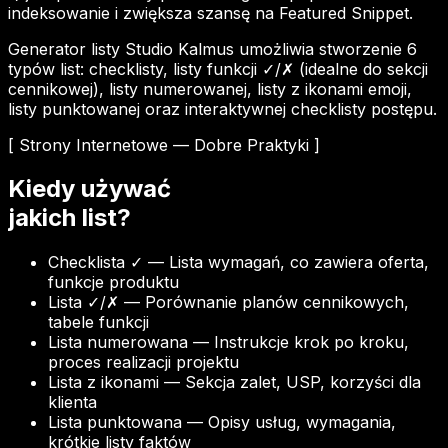
indeksowanie i zwiększa szansę na Featured Snippet.
Generator listy Studio Kalmus umożliwia stworzenie 6
typów list: checklisty, listy funkcji ✓/✗ (idealne do sekcji
cennikowej), listy numerowanej, listy z ikonami emoji,
listy punktowanej oraz interaktywnej checklisty postępu.
[ Strony Internetowe — Dobre Praktyki ]
Kiedy używać
jakich list?
Checklista ✓
—
Lista wymagań, co zawiera oferta,
funkcje produktu
Lista ✓/✗
—
Porównanie planów cennikowych,
tabele funkcji
Lista numerowana
—
Instrukcje krok po kroku,
proces realizacji projektu
Lista z ikonami
—
Sekcja zalet, USP, korzyści dla
klienta
Lista punktowana
—
Opisy usług, wymagania,
krótkie listy faktów