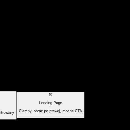
🎯
Landing Page
Ciemny, obraz po prawej, mocne CTA
ntrowany