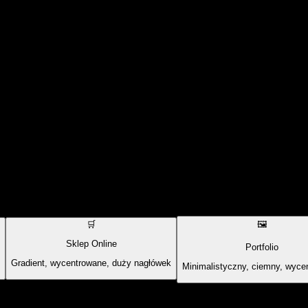
🛒
🖼️
Sklep Online
Portfolio
Gradient, wycentrowane, duży nagłówek
Minimalistyczny, ciemny, wyce