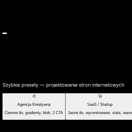
Szybkie presety — projektowanie stron internetowych
🎨
🚀
Agencja Kreatywna
SaaS / Startup
Ciemne tło, gradienty, blob, 2 CTA
Jasne tło, wycentrowane, stats, wave
Treść