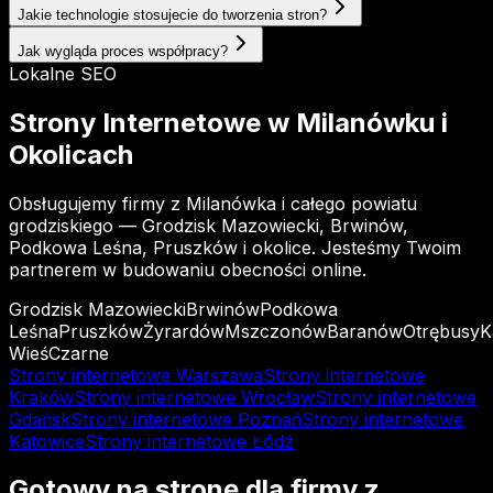
Jakie technologie stosujecie do tworzenia stron?
Jak wygląda proces współpracy?
Lokalne SEO
Strony Internetowe w Milanówku i
Okolicach
Obsługujemy firmy z Milanówka i całego powiatu
grodziskiego — Grodzisk Mazowiecki, Brwinów,
Podkowa Leśna, Pruszków i okolice. Jesteśmy Twoim
partnerem w budowaniu obecności online.
Grodzisk Mazowiecki
Brwinów
Podkowa
Leśna
Pruszków
Żyrardów
Mszczonów
Baranów
Otrębusy
K
Wieś
Czarne
Strony internetowe
Warszawa
Strony internetowe
Kraków
Strony internetowe
Wrocław
Strony internetowe
Gdańsk
Strony internetowe
Poznań
Strony internetowe
Katowice
Strony internetowe
Łódź
Gotowy na
stronę dla firmy z