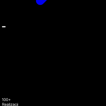
100+
Bezpłatna wycena w 24h
Zobacz ofertę
Realizacji