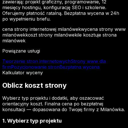
zawierają: projekt graficzny, programowanie, 12
miesięcy hostingu, konfigurację SEO i szkolenie.
Oferujemy płatność ratalną. Bezpłatna wycena w 24h
po wypełnieniu briefu.
cena strony internetowej milanówek
wycena strony www
milanówek
koszt strony milanówek
ile kosztuje strona
milanówek
Powiązane usługi
Tworzenie stron internetowych
Strony www dla
firm
Pozycjonowanie stron
Bezpłatna wycena
Kalkulator wyceny
Oblicz
koszt
strony
Wybierz typ projektu i dodatki, aby oszacować
orientacyjny koszt. Finalna cena po bezpłatnej
konsultacji — dopasowana do Twojej firmy z Milanówka.
1. Wybierz typ projektu