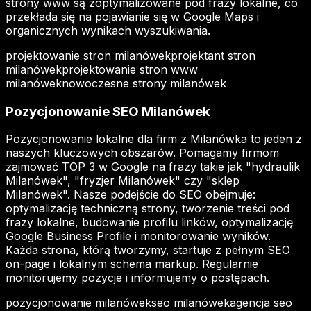
strony www są zoptymalizowane pod frazy lokalne, co
przekłada się na pojawianie się w Google Maps i
organicznych wynikach wyszukiwania.
projektowanie stron milanówek
projektant stron
milanówek
projektowanie stron www
milanówek
nowoczesne strony milanówek
Pozycjonowanie SEO Milanówek
Pozycjonowanie lokalne dla firm z Milanówka to jeden z
naszych kluczowych obszarów. Pomagamy firmom
zajmować TOP 3 w Google na frazy takie jak "hydraulik
Milanówek", "fryzjer Milanówek" czy "sklep
Milanówek". Nasze podejście do SEO obejmuje:
optymalizację techniczną strony, tworzenie treści pod
frazy lokalne, budowanie profilu linków, optymalizację
Google Business Profile i monitorowanie wyników.
Każda strona, którą tworzymy, startuje z pełnym SEO
on-page i lokalnym schema markup. Regularnie
monitorujemy pozycje i informujemy o postępach.
pozycjonowanie milanówek
seo milanówek
agencja seo