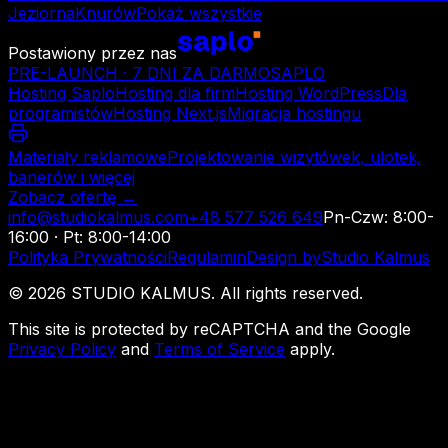
Jeziorna
Knurów
Pokaż wszystkie
Postawiony przez nas
PRE-LAUNCH · 7 DNI ZA DARMO
SAPLO
Hosting Saplo
Hosting dla firm
Hosting WordPress
Dla
programistów
Hosting Next.js
Migracja hostingu
Materiały reklamowe
Projektowanie wizytówek, ulotek,
banerów i więcej
Zobacz ofertę →
info@studiokalmus.com
+48 577 526 649
Pn-Czw: 8:00-
16:00 · Pt: 8:00-14:00
Polityka Prywatności
Regulamin
Design by
Studio Kalmus
©
2026
STUDIO KALMUS. All rights reserved.
This site is protected by reCAPTCHA and the Google
Privacy Policy
and
Terms of Service
apply.