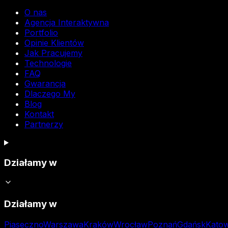
O nas
Agencja Interaktywna
Portfolio
Opinie Klientów
Jak Pracujemy
Technologie
FAQ
Gwarancja
Dlaczego My
Blog
Kontakt
Partnerzy
Działamy w
Działamy w
Piaseczno
Warszawa
Kraków
Wrocław
Poznań
Gdańsk
Katow