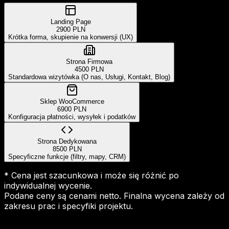
Landing Page
2900 PLN
Krótka forma, skupienie na konwersji (UX)
Strona Firmowa
4500 PLN
Standardowa wizytówka (O nas, Usługi, Kontakt, Blog)
Sklep WooCommerce
6900 PLN
Konfiguracja płatności, wysyłek i podatków
Strona Dedykowana
8500 PLN
Specyficzne funkcje (filtry, mapy, CRM)
* Cena jest szacunkowa i może się różnić po
indywidualnej wycenie.
Podane ceny są cenami netto. Finalna wycena zależy od
zakresu prac i specyfiki projektu.