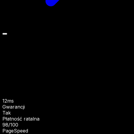
12ms
Poproś o wycenę
Zobacz możliwości
Gwarancji
Tak
Płatność ratalna
98/100
PageSpeed