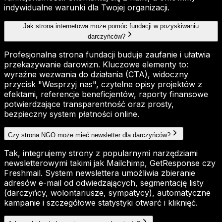
indywidualne warunki dla Twojej organizacji.
Jak strona internetowa może pomóc fundacji w pozyskiwaniu
darczyńców?
Profesjonalna strona fundacji buduje zaufanie i ułatwia
przekazywanie darowizn. Kluczowe elementy to:
wyraźne wezwania do działania (CTA), widoczny
przycisk "Wesprzyj nas", czytelne opisy projektów z
efektami, referencje beneficjentów, raporty finansowe
potwierdzające transparentność oraz prosty,
bezpieczny system płatności online.
Czy strona NGO może mieć newsletter dla darczyńców?
Tak, integrujemy strony z popularnymi narzędziami
newsletterowymi takimi jak Mailchimp, GetResponse czy
Freshmail. System newslettera umożliwia zbieranie
adresów e-mail od odwiedzających, segmentację listy
(darczyńcy, wolontariusze, sympatycy), automatyczne
kampanie i szczegółowe statystyki otwarć i kliknięć.