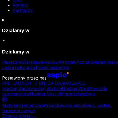
Kontakt
Partnerzy
Działamy w
Działamy w
Piaseczno
Warszawa
Kraków
Wrocław
Poznań
Gdańsk
Katow
Jeziorna
Knurów
Pokaż wszystkie
Postawiony przez nas
PRE-LAUNCH · 7 DNI ZA DARMO
SAPLO
Hosting Saplo
Hosting dla firm
Hosting WordPress
Dla
programistów
Hosting Next.js
Migracja hostingu
Materiały reklamowe
Projektowanie wizytówek, ulotek,
banerów i więcej
Zobacz ofertę →