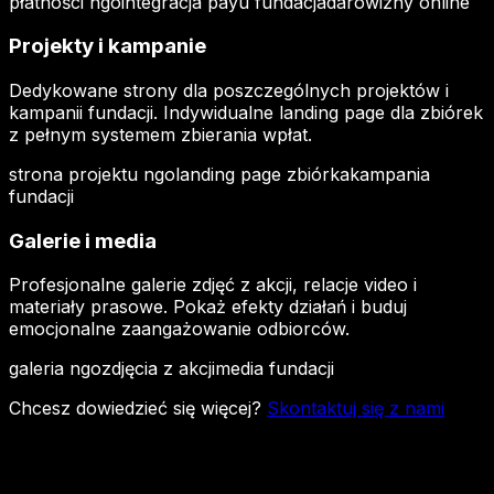
płatności ngo
integracja payu fundacja
darowizny online
Projekty i kampanie
Dedykowane strony dla poszczególnych projektów i
kampanii fundacji. Indywidualne landing page dla zbiórek
z pełnym systemem zbierania wpłat.
strona projektu ngo
landing page zbiórka
kampania
fundacji
Galerie i media
Profesjonalne galerie zdjęć z akcji, relacje video i
materiały prasowe. Pokaż efekty działań i buduj
emocjonalne zaangażowanie odbiorców.
galeria ngo
zdjęcia z akcji
media fundacji
Chcesz dowiedzieć się więcej?
Skontaktuj się z nami