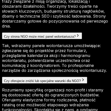
frazy związane z misją organizacji, lokalizacją i
obszarami działalności. Tworzymy treści oparte na
słowach kluczowych, budujemy strukturę nagłówków,
dbamy o techniczne SEO i szybkość ładowania. Strony
dostarczamy gotowe do pozycjonowania od pierwszego
dnia.
Czy strona NGO może mieć panel wolontariusza?
Tak, wdrażamy panele wolontariusza umożliwiające:
zgłaszanie się do projektów przez formularz,
przeglądanie kalendarza akcji i harmonogramu
wolontariatu, potwierdzanie uczestnictwa oraz
komunikację z koordynatorem. To profesjonalne
narzędzie do zarządzania społecznością wolontariuszy.
Czy oferujecie zniżki lub specjalne warunki dla NGO?
Rozumiemy specyfikę organizacji non-profit i staramy
się dostosować ofertę do ograniczonych budżetów.
Oferujemy elastyczne formy rozliczenia, płatność
ratalną oraz możliwość etapowego wdrażania
funkcjonalności. Skontaktuj się z nami, a omówimy