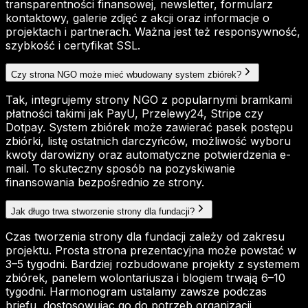
transparentności finansowej, newsletter, formularz
kontaktowy, galerie zdjęć z akcji oraz informacje o
projektach i partnerach. Ważna jest też responsywność,
szybkość i certyfikat SSL.
Czy strona NGO może mieć wbudowany system zbiórek?
Tak, integrujemy strony NGO z popularnymi bramkami
płatności takimi jak PayU, Przelewy24, Stripe czy
Dotpay. System zbiórek może zawierać pasek postępu
zbiórki, listę ostatnich darczyńców, możliwość wyboru
kwoty darowizny oraz automatyczne potwierdzenia e-
mail. To skuteczny sposób na pozyskiwanie
finansowania bezpośrednio ze strony.
Jak długo trwa stworzenie strony dla fundacji?
Czas tworzenia strony dla fundacji zależy od zakresu
projektu. Prosta strona prezentacyjna może powstać w
3–5 tygodni. Bardziej rozbudowane projekty z systemem
zbiórek, panelem wolontariusza i blogiem trwają 6–10
tygodni. Harmonogram ustalamy zawsze podczas
briefu, dostosowując go do potrzeb organizacji.